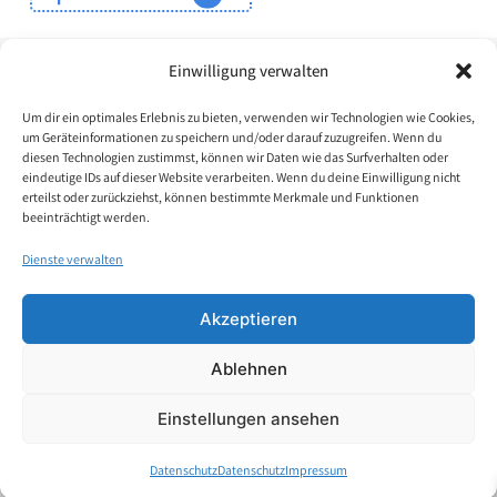
Einwilligung verwalten
Um dir ein optimales Erlebnis zu bieten, verwenden wir Technologien wie Cookies,
um Geräteinformationen zu speichern und/oder darauf zuzugreifen. Wenn du
diesen Technologien zustimmst, können wir Daten wie das Surfverhalten oder
eindeutige IDs auf dieser Website verarbeiten. Wenn du deine Einwilligung nicht
erteilst oder zurückziehst, können bestimmte Merkmale und Funktionen
beeinträchtigt werden.
Dienste verwalten
FAQ
Akzeptieren
Datenschutz
Ablehnen
Impressum
Einstellungen ansehen
Kontakt
Datenschutz
Datenschutz
Impressum
Mein Konto