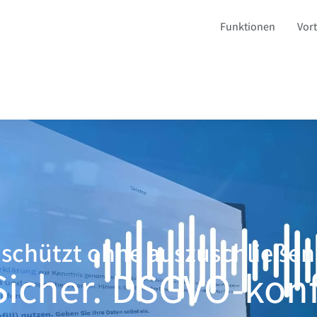
Funktionen
Vort
 schützt ohne auszuschließen
. Sicher. DSGVO-kon