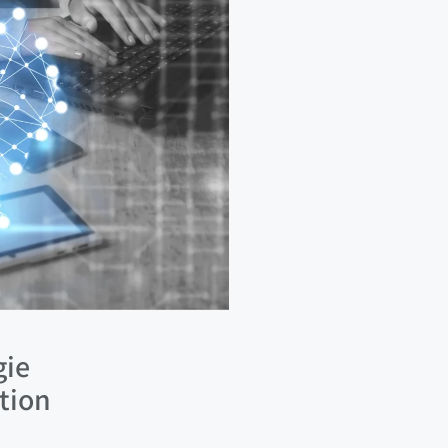
gie
ktion