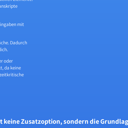
anskripte
Eingaben mit
läche. Dadurch
lich.
er oder
, da keine
eitkritische
eit keine Zusatzoption, sondern die Grundlag