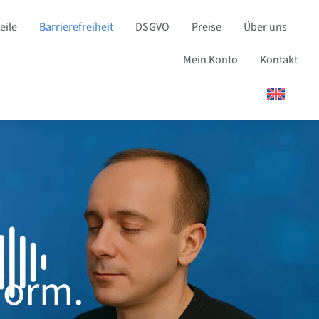
eile
Barrierefreiheit
DSGVO
Preise
Über uns
Mein Konto
Kontakt
.
form.