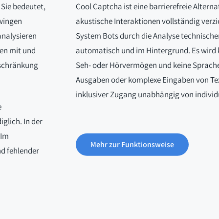
 Sie bedeutet,
Cool Captcha ist eine barrierefreie Alterna
zwingen
akustische Interaktionen vollständig verz
analysieren
System Bots durch die Analyse technische
hen mit und
automatisch und im Hintergrund. Es wird k
nschränkung
Seh- oder Hörvermögen und keine Sprache
Ausgaben oder komplexe Eingaben von Text
inklusiver Zugang unabhängig von individu
e
iglich. In der
 Im
Mehr zur Funktionsweise
nd fehlender