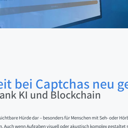
eit bei Captchas neu 
dank KI und Blockchain
unsichtbare Hürde dar – besonders für Menschen mit Seh- oder Hö
. Auch wenn Aufgaben visuell oder akustisch komplex gestaltet 